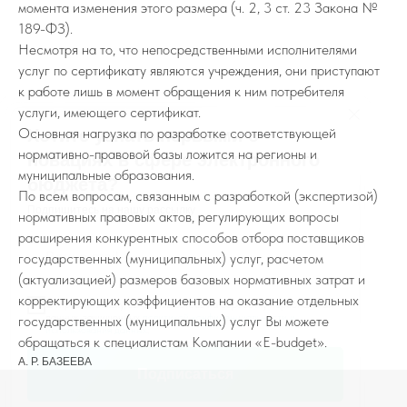
момента изменения этого размера (ч. 2, 3 ст. 23 Закона №
189-ФЗ).
Несмотря на то, что непосредственными исполнителями
услуг по сертификату являются учреждения, они приступают
к работе лишь в момент обращения к ним потребителя
услуги, имеющего сертификат.
Основная нагрузка по разработке соответствующей
Хотите узнать первыми о
нормативно-правовой базы ложится на регионы и
новациях в сфере электронного
муниципальные образования.
бюджета?
По всем вопросам, связанным с разработкой (экспертизой)
Подпишитесь на нашу рассылку
нормативных правовых актов, регулирующих вопросы
расширения конкурентных способов отбора поставщиков
Ваш e-mail
государственных (муниципальных) услуг, расчетом
(актуализацией) размеров базовых нормативных затрат и
корректирующих коэффициентов на оказание отдельных
Отправляя заявку, вы соглашаетесь на обработку персональных
данных, защищенных
политикой конфиденциальности и
государственных (муниципальных) услуг Вы можете
использования данных
.
обращаться к специалистам Компании «E-budget».
А. Р. БАЗЕЕВА
Подписаться