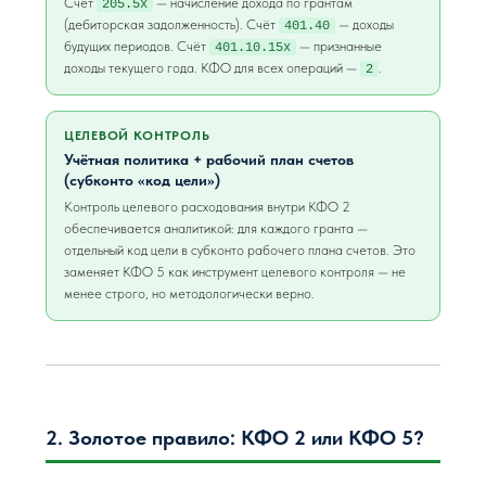
Счёт
— начисление дохода по грантам
205.5х
(дебиторская задолженность). Счёт
— доходы
401.40
будущих периодов. Счёт
— признанные
401.10.15х
доходы текущего года. КФО для всех операций —
.
2
ЦЕЛЕВОЙ КОНТРОЛЬ
Учётная политика + рабочий план счетов
(субконто «код цели»)
Контроль целевого расходования внутри КФО 2
обеспечивается аналитикой: для каждого гранта —
отдельный код цели в субконто рабочего плана счетов. Это
заменяет КФО 5 как инструмент целевого контроля — не
менее строго, но методологически верно.
2. Золотое правило: КФО 2 или КФО 5?