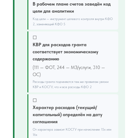
В рабочем плане счетов заведён код
цели для аналитики
Код цели — инструмент целевого контроля внутри КФО
2, заменяющий КФО 5
☐
КВР для расходов гранта
соответствует экономическому
содержанию
(111 — ФОТ, 244 — МЗ/услуги, 310 —
ОС)
Расходы гранта подчиняются тем же правилам увязки
КВР и КОСГУ, что и все расходы КФО 2
☐
Характер расходов (текущий/
капитальный) определён на дату
соглашения
От характера зависит КОСГУ при начислении: 15х или
16х