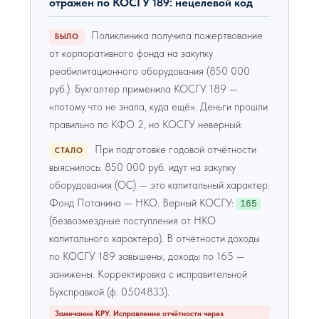
отражён по КОСГУ 189: нецелевой код
Поликлиника получила пожертвование
БЫЛО
от корпоративного фонда на закупку
реабилитационного оборудования (850 000
руб.). Бухгалтер применила КОСГУ 189 —
«потому что не знала, куда ещё». Деньги прошли
правильно по КФО 2, но КОСГУ неверный.
При подготовке годовой отчётности
СТАЛО
выяснилось: 850 000 руб. идут на закупку
оборудования (ОС) — это капитальный характер.
Фонд Потанина — НКО. Верный КОСГУ:
165
(безвозмездные поступления от НКО
капитального характера). В отчётности доходы
по КОСГУ 189 завышены, доходы по 165 —
занижены. Корректировка с исправительной
Бухсправкой (ф. 0504833).
Замечание КРУ. Исправление отчётности через