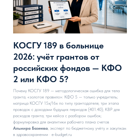
КОСГУ 189 в больнице
2026: учёт грантов от
российских фондов — КФО
2 или КФО 5?
Почему КОСГУ 189 — методологическая ошибка для тела
гранта; «золотое правило»: КФО 5 — только учредитель;
матрица КОСГУ 15х/16х по типу грантодателя; три этапа
проводок с доходами будущих периодов (401.40); КВР для
расходов гранта; три кейса с разбором ошибок;
формулировка для аналитики рабочего плана счетов
Альмира Базеева
, эксперт по бюджетному учёту и закупкам
в здравоохранении · e-budget.ru