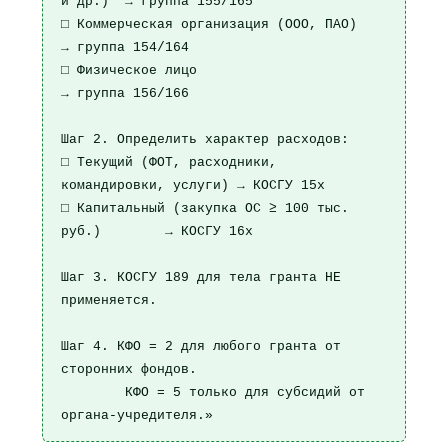
и др.)  → группа 155/165

□ Коммерческая организация (ООО, ПАО)           
→ группа 154/164

□ Физическое лицо                                
→ группа 156/166

Шаг 2. Определить характер расходов:

□ Текущий (ФОТ, расходники, 
командировки, услуги) → КОСГУ 15х

□ Капитальный (закупка ОС ≥ 100 тыс. 
руб.)        → КОСГУ 16х

Шаг 3. КОСГУ 189 для тела гранта НЕ 
применяется.

Шаг 4. КФО = 2 для любого гранта от 
сторонних фондов.

        КФО = 5 только для субсидий от 
органа-учредителя.»