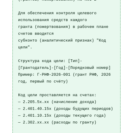
Для обеспечения контроля целевого 
использования средств каждого

гранта (пожертвования) в рабочем плане 
счетов вводится

субконто (аналитический признак) "Код 
цели".

Структура кода цели: [Тип]-
[Грантодатель]-[Год]-[Порядковый номер]

Пример: Г-РНФ-2026-001 (грант РНФ, 2026 
год, первый по счёту)

Код цели проставляется на счетах:

— 2.205.5х.хх (начисление дохода)

— 2.401.40.15х (доходы будущих периодов)

— 2.401.10.15х (доходы текущего года)

— 2.302.хх.хх (расходы по гранту)
