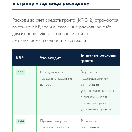
в строку «код вида расходов»
Расходы за счёт средств гранта (КФО 2) отражаются
по тем же КВР, что и аналогичные расходы за счёт
других источников — в зависимости от
экономического содержания расхода.
Типичные расходы
КВР
Что входит
гранта
Фонд оплаты
Зарплата
111
труда и страховые
исследователей,
взносы
стипендии
участников, взносы
в фонды — если
предусмотрено
условиями гранта
Прочие закупки
Реактивы,
244
товаров, работ и
расходные