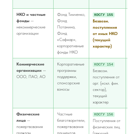
ха
НКО и частные
Фонд Тимченко,
КОСГУ 155
К
фонды
—
Фонд
Безвозм.
Бе
некоммерческие
Потанина,
поступления
по
организации
Фонд
от иных НКО
о
«Сафмар»,
(текущий
(к
корпоративные
характер)
ха
фонды НКО
Коммерческие
Корпоративные
КОСГУ 154
К
организации
—
программы
Безвозм.
Бе
ООО, ПАО, АО
поддержки,
поступления от
по
спонсорские
орг. (искл. фин.
от
взносы
сектор),
фи
текущий
ка
характер
ха
Физические
Частные
КОСГУ 156
К
лица
—
благотворители,
Поступления от
По
пожертвования
пожертвования
физических лиц
от
граждан
пациентов
(текущий
ли