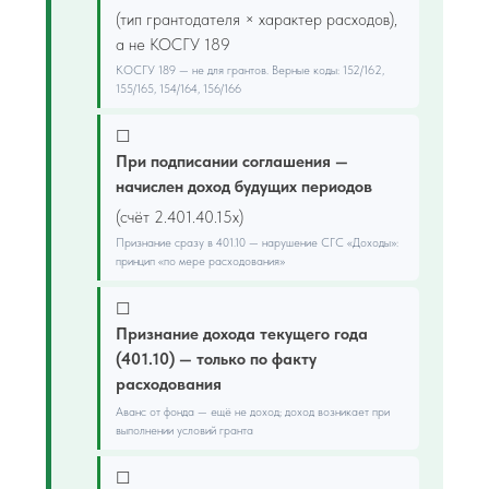
(тип грантодателя × характер расходов),
а не КОСГУ 189
КОСГУ 189 — не для грантов. Верные коды: 152/162,
155/165, 154/164, 156/166
☐
При подписании соглашения —
начислен доход будущих периодов
(счёт 2.401.40.15х)
Признание сразу в 401.10 — нарушение СГС «Доходы»:
принцип «по мере расходования»
☐
Признание дохода текущего года
(401.10) — только по факту
расходования
Аванс от фонда — ещё не доход; доход возникает при
выполнении условий гранта
☐