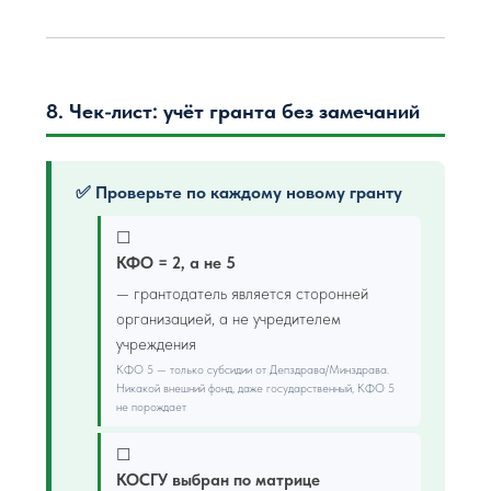
8. Чек-лист: учёт гранта без замечаний
✅ Проверьте по каждому новому гранту
☐
КФО = 2, а не 5
— грантодатель является сторонней
организацией, а не учредителем
учреждения
КФО 5 — только субсидии от Депздрава/Минздрава.
Никакой внешний фонд, даже государственный, КФО 5
не порождает
☐
КОСГУ выбран по матрице