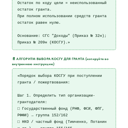
Остаток по коду цели = неиспользованный 
остаток гранта.

При полном использовании средств гранта 
остаток равен нулю.

Основание: СГС "Доходы" (Приказ № 32н); 
Приказ № 209н (КОСГУ).»
📄 АЛГОРИТМ ВЫБОРА КОСГУ ДЛЯ ГРАНТА (копируйте во
внутреннюю инструкцию)
«Порядок выбора КОСГУ при поступлении 
гранта / пожертвования:

Шаг 1. Определить тип организации-
грантодателя:

□ Государственный фонд (РНФ, ФСИ, ФПГ, 
РФФИ) → группа 152/162

□ НКО / частный фонд (Тимченко, Потанин 