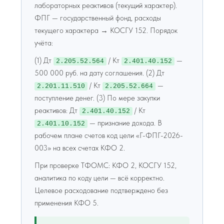
лабораторных реактивов (текущий характер).
ФПГ — государственный фонд, расходы
текущего характера → КОСГУ 152. Порядок
учёта:
(1) Дт
/ Кт
—
2.205.52.564
2.401.40.152
500 000 руб. на дату соглашения. (2) Дт
/ Кт
—
2.201.11.510
2.205.52.664
поступление денег. (3) По мере закупки
реактивов: Дт
/ Кт
2.401.40.152
— признание дохода. В
2.401.10.152
рабочем плане счетов код цели «Г-ФПГ-2026-
003» на всех счетах КФО 2.
При проверке ТФОМС: КФО 2, КОСГУ 152,
аналитика по коду цели — всё корректно.
Целевое расходование подтверждено без
применения КФО 5.