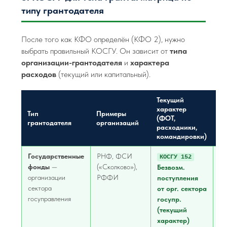
типу грантодателя
После того как КФО определён (КФО 2), нужно
выбрать правильный КОСГУ. Он зависит от
типа
организации-грантодателя
и
характера
расходов
(текущий или капитальный).
Текущий
Ка
характер
ха
Тип
Примеры
(ФОТ,
(з
грантодателя
организаций
расходники,
≥ 
командировки)
ру
Государственные
РНФ, ФСИ
КОСГУ 152
К
фонды
—
(«Сколково»),
Безвозм.
Бе
организации
РФФИ
поступления
по
сектора
от орг. сектора
от
госуправления
госупр.
се
(текущий
го
характер)
(к