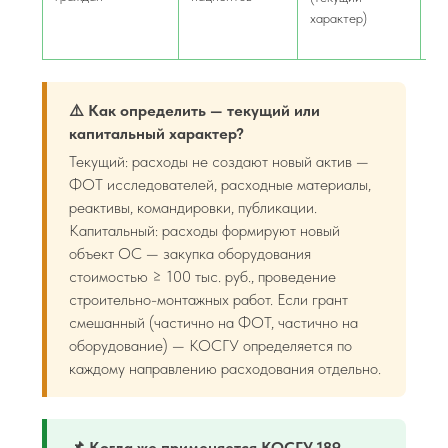
характер)
(к
ха
⚠️ Как определить — текущий или
капитальный характер?
Текущий: расходы не создают новый актив —
ФОТ исследователей, расходные материалы,
реактивы, командировки, публикации.
Капитальный: расходы формируют новый
объект ОС — закупка оборудования
стоимостью ≥ 100 тыс. руб., проведение
строительно-монтажных работ. Если грант
смешанный (частично на ФОТ, частично на
оборудование) — КОСГУ определяется по
каждому направлению расходования отдельно.
📌 Когда же применяется КОСГУ 189