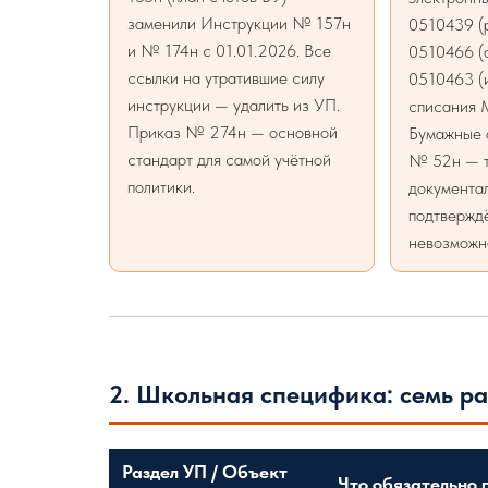
заменили Инструкции № 157н
0510439 (р
и № 174н с 01.01.2026. Все
0510466 (
ссылки на утратившие силу
0510463 (и
инструкции — удалить из УП.
списания М
Приказ № 274н — основной
Бумажные 
стандарт для самой учётной
№ 52н — т
политики.
документа
подтвержд
невозможн
2. Школьная специфика: семь р
Раздел УП / Объект
Что обязательно 