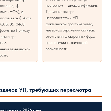
повторном — дисквалификация.
ешение), ф.
Применяется при
опись НФА), ф.
несоответствии УП
тоговый акт). Акты
фактической практике учёта,
З: ф. 0510460.
неверном отражении активов,
формы по Приказу
отсутствии электронных форм
олько при
при наличии технической
льно
возможности.
ённой технической
ости.
азделов УП, требующих пересмотра
прописать в 2026 году