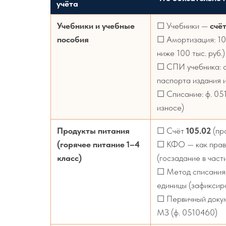
учёта
Учебники и учебные
☐ Учебники —
счёт
пособия
☐ Амортизация: 100
ниже 100 тыс. руб.)
☐ СПИ учебника: о
паспорта издания 
☐ Списание: ф. 05
износе)
Продукты питания
☐ Счёт
105.02
(пр
(горячее питание 1–4
☐ КФО — как прав
класс)
(госзадание в част
☐ Метод списания:
единицы (зафиксир
☐ Первичный доку
МЗ (ф. 0510460)