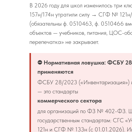
В 2026 году для школ изменилось три к
157н/174н утратили силу → СГФ № 121н/
(обязательны ф. 0510463, ф. 0510466 вм
объектов — учебников, питания, ЦОС-обо
перепечатка» не закрывает.
⛔ Нормативная ловушка: ФСБУ 28
применяются
ФСБУ 28/2023 («Инвентаризация») и
— это стандарты
коммерческого сектора
для организаций по ФЗ № 402-ФЗ. 
государственным стандартам: СГС «
121н и СГФ № 133н (с 01.01.2026). 