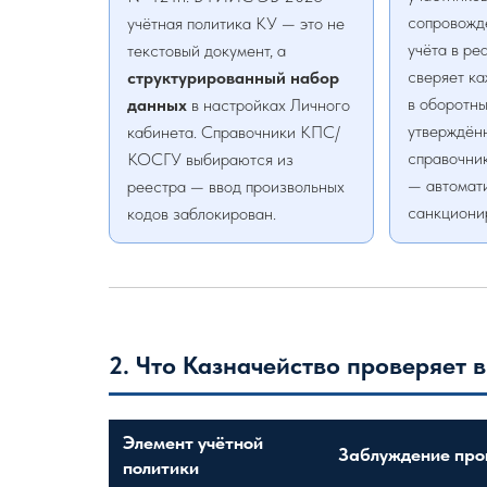
сопровожд
учётная политика КУ — это не
учёта в ре
текстовый документ, а
сверяет к
структурированный набор
в оборотны
данных
в настройках Личного
утверждён
кабинета. Справочники КПС/
справочни
КОСГУ выбираются из
— автомат
реестра — ввод произвольных
санкциони
кодов заблокирован.
2. Что Казначейство проверяет в
Элемент учётной
Заблуждение про
политики