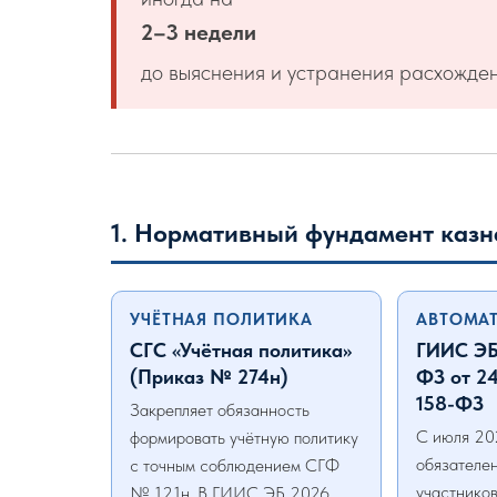
2–3 недели
до выяснения и устранения расхожден
1. Нормативный фундамент казн
УЧЁТНАЯ ПОЛИТИКА
АВТОМА
СГС «Учётная политика»
ГИИС ЭБ
(Приказ № 274н)
ФЗ от 2
158-ФЗ
Закрепляет обязанность
С июля 2
формировать учётную политику
обязателен
с точным соблюдением СГФ
участнико
№ 121н. В ГИИС ЭБ 2026