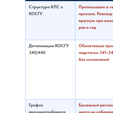
Структура КПС и
Прописывали в т
КОСГУ
приказа. Ревизор
вручную при вые
раз в год
Детализация КОСГУ
Обязательно при
340/440
подстатьи 341–3
без исключений
График
Бумажный реглам
документооборота
никто не соблюда