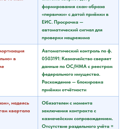
формирования скан-образа
«первички» с датой приёмки в
ЕИС. Просрочка —
автоматический сигнал для
проверки нацрежима
мортизация
Автоматический контроль по ф.
льно» в
0503191: Казначейство сверяет
ме
данные по ОС/НМА с реестром
федерального имущества.
Расхождение — блокировка
приёмки отчётности
ом», надеясь
Обязателен с момента
огам квартала
заключения контракта с
казначейским сопровождением.
Отсутствие раздельного учёта =