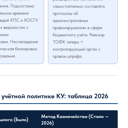
ения. Подсистема
самостоятельно составлять
альном времени
протоколы об
аждый КПС и КОСГУ
административных
х ведомостях с
правонарушениях в сфере
ными
бюджетного учёта. Ревизор
ками. Несовпадение
ТОФК теперь =
ическая блокировка
контролирующий орган с
рования.
правом штрафа.
 учётной политике КУ: таблица 2026
Метод Казначейства (Стало —
шлого (Было)
2026)