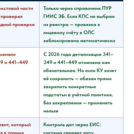
екстовой части
Только через справочник ПУР
 проверял
ГИИС ЭБ. Если КПС не выбран
здной проверке
из реестра — привязка к
лицевому счёту в ОЛС
заблокирована автоматически
меняли
С 2026 года детализация 341–
49 и 441–449
349 и 441–449
отменена как
обязательная
. Но если КУ хочет
её сохранить — обязан прямо
закрепить конкретные
подстатьи в учётной политике.
Без закрепления — применять
нельзя
ент, который
Контроль дат через ЕИС:
л в точных
система сверяет дату