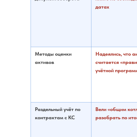
датах
Методы оценки
Надеялись, что а
активов
считается «прави
учётной програм
Раздельный учёт по
Вели «общим котл
контрактам с КС
разобрать по ит