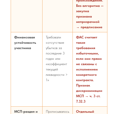
происхождение.
Без алгоритма —
закупка
признана
непрозрачной
→ предписание
Финансовая
Требовали
ФАС считает
устойчивость
«отсутствие
такие
участника
убытков за
требования
последние 3
избыточными,
года» или
если они прямо
«коэффициент
не связаны с
текущей
исполнением
ликвидности >
конкретного
1»
контракта.
Признак
дискриминации
МСП →
ч. 3 ст.
7.32.3
МСП-раздел и
Прописывалось
Отдельный