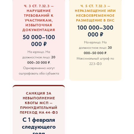
Ч. 3 СТ. 7.32.3 —
Ч. 5 СТ. 7.32.3 —
НАРУШЕНИЕ
НЕРАЗМЕЩЕНИЕ ИЛИ
ТРЕБОВАНИЙ К
НЕСВОЕВРЕМЕННОЕ
УЧАСТНИКАМ,
РАЗМЕЩЕНИЕ В ЕИС
ИЗБЫТОЧНАЯ
100 000–300
ДОКУМЕНТАЦИЯ
000 ₽
50 000–100
На юрлицо. На
000 ₽
должностное лицо:
30
На юрлицо. На
000–50 000 ₽
.
должностное лицо:
20
Максимальный штраф по
000–30 000 ₽
.
223-ФЗ
Одновременно могут
оштрафовать оба субъекта
САНКЦИЯ ЗА
НЕВЫПОЛНЕНИЕ
КВОТЫ МСП —
ПРИНУДИТЕЛЬНЫЙ
ПЕРЕХОД НА 44-ФЗ
С 1 февраля
следующего
года