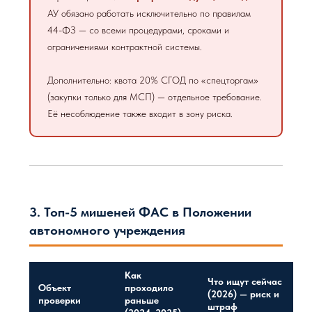
АУ обязано работать исключительно по правилам
44-ФЗ — со всеми процедурами, сроками и
ограничениями контрактной системы.
Дополнительно: квота 20% СГОД по «спецторгам»
(закупки только для МСП) — отдельное требование.
Её несоблюдение также входит в зону риска.
3. Топ-5 мишеней ФАС в Положении
автономного учреждения
Как
Что ищут сейчас
Объект
проходило
(2026) — риск и
проверки
раньше
штраф