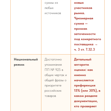
суммы из
новых
любых
участников
источников
рынка.
Чрезмерная
сумма —
признак
заточенности
под конкретного
поставщика →
ч. 3 ст. 7.32.3
Национальный
Достаточно
Детальный
режим
упоминания
алгоритм
ПП № 925 в
оценки: как
общих чертах и
именно
общей фразы о
начисляется
приоритете
преференция
российских
15% (или 30%), в
товаров
каком разделе
документации,
кто проверяет