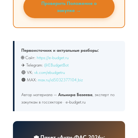
Проверить Положение о
закупке →
Первоисточник и актуальные разборы:
🌐 Сайт:
https://e-budget.ru
✈️ Telegram:
@EBudgetBot
🔵 VK:
vk.com/ebudgetru
🟠 MAX:
max.ru/id5032377104_biz
Автор материала —
Альмира Базеева
, эксперт по
закупкам в госсекторе · e-budget.ru
💼 Пакет «Анти-ФАС 2026»: