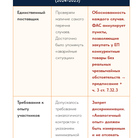
(2024–2025)
Единственный
Проверяли
Обоснованность
поставщик
наличие самого
каждого случая.
перечня
ФАС аннулирует
случаев.
пункты,
Достаточно
позволяющие
было упомянуть
закупать у ЕП
«аварийные
конкурентные
ситуации»
товары без
реальных
чрезвычайных
обстоятельств →
предписание +
ч. 3 ст. 7.32.3
Требования к
Допускалось
Запрет
опыту
требование
дискриминации.
участников
«аналогичного
«Аналогичный
контракта» с
опыт» должен
указанием
быть измеримым
минимальной
и не отсекать