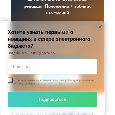
редакция Положения + таблица
изменений
Готовая форма Положения о закупке для
Хотите узнать первыми о
автономного учреждения, учитывающая
последние требования ФАС 2026 года — с
новациях в сфере электронного
разделами о МСП, нацрежиме и
бюджета?
электронной приёмке
Подпишитесь на нашу рассылку
✈️ Telegram @EBudgetBot
Ваш e-mail
💼 Получить пакет
Отправляя заявку, вы соглашаетесь на обработку персональных
данных, защищенных
политикой конфиденциальности и
использования данных
.
Подписаться
© e-budget.ru, 2026. Автор: Альмира Базеева.
Копирование допускается
только с активной ссылкой на