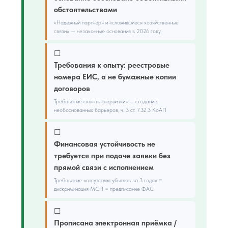
обстоятельствами
«Надёжный партнёр» и «сложившиеся хозяйственные
связи» — незаконные основания в 2026 году
☐
Требования к опыту: реестровые
номера ЕИС, а не бумажные копии
договоров
Требование сканов «первички» — создание
необоснованных барьеров, ч. 3 ст. 7.32.3 КоАП
☐
Финансовая устойчивость не
требуется при подаче заявки без
прямой связи с исполнением
Требование «отсутствия убытков за 3 года» =
дискриминация МСП = предписание ФАС
☐
Прописана электронная приёмка /