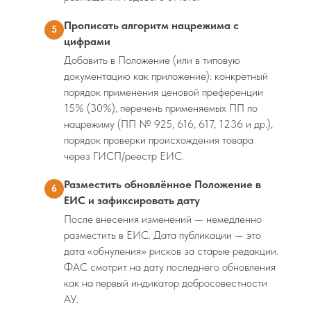
Прописать алгоритм нацрежима с
5
цифрами
Добавить в Положение (или в типовую
документацию как приложение): конкретный
порядок применения ценовой преференции
15% (30%), перечень применяемых ПП по
нацрежиму (ПП № 925, 616, 617, 1236 и др.),
порядок проверки происхождения товара
через ГИСП/реестр ЕИС.
Разместить обновлённое Положение в
6
ЕИС и зафиксировать дату
После внесения изменений — немедленно
разместить в ЕИС. Дата публикации — это
дата «обнуления» рисков за старые редакции.
ФАС смотрит на дату последнего обновления
как на первый индикатор добросовестности
АУ.