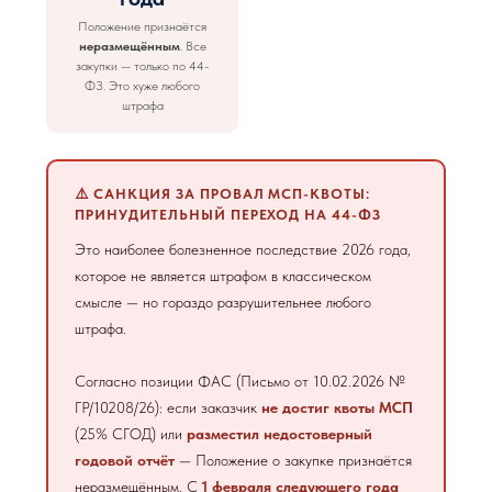
Положение признаётся
неразмещённым
. Все
закупки — только по 44-
ФЗ. Это хуже любого
штрафа
⚠️ САНКЦИЯ ЗА ПРОВАЛ МСП-КВОТЫ:
ПРИНУДИТЕЛЬНЫЙ ПЕРЕХОД НА 44-ФЗ
Это наиболее болезненное последствие 2026 года,
которое не является штрафом в классическом
смысле — но гораздо разрушительнее любого
штрафа.
Согласно позиции ФАС (Письмо от 10.02.2026 №
ГР/10208/26): если заказчик
не достиг квоты МСП
(25% СГОД) или
разместил недостоверный
годовой отчёт
— Положение о закупке признаётся
неразмещённым. С
1 февраля следующего года