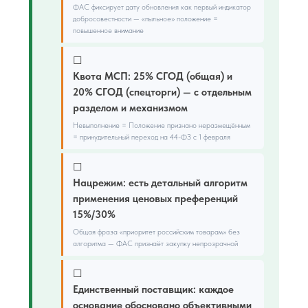
ФАС фиксирует дату обновления как первый индикатор
добросовестности — «пыльное» положение =
повышенное внимание
☐
Квота МСП: 25% СГОД (общая) и
20% СГОД (спецторги) — с отдельным
разделом и механизмом
Невыполнение = Положение признано неразмещённым
= принудительный переход на 44-ФЗ с 1 февраля
☐
Нацрежим: есть детальный алгоритм
применения ценовых преференций
15%/30%
Общая фраза «приоритет российским товарам» без
алгоритма — ФАС признаёт закупку непрозрачной
☐
Единственный поставщик: каждое
основание обосновано объективными