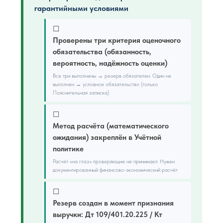
гарантийными условиями
☐
Проверены три критерия оценочного
обязательства (обязанность,
вероятность, надёжность оценки)
Все три выполнены → резерв обязателен. Один не
выполнен → условное обязательство (только
Пояснительная записка)
☐
Метод расчёта (математического
ожидания) закреплён в Учётной
политике
Расчёт «на глаз» проверяющие не принимают. Нужен
документированный финансово-экономический расчёт
☐
Резерв создан в момент признания
выручки: Дт 109/401.20.225 / Кт