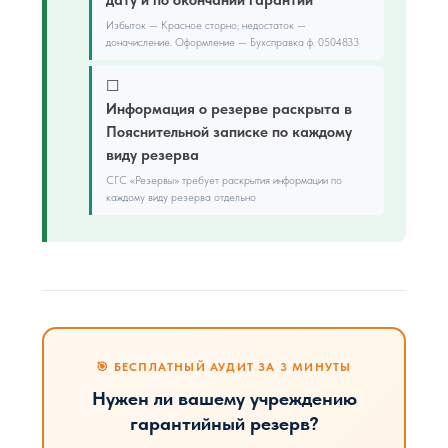
дату и по окончании гарантии
Избыток — Красное сторно; недостаток —
доначисление. Оформление — Бухсправка ф. 0504833
☐
Информация о резерве раскрыта в
Пояснительной записке по каждому
виду резерва
СГС «Резервы» требует раскрытия информации по
каждому виду резерва отдельно
🎯 БЕСПЛАТНЫЙ АУДИТ ЗА 3 МИНУТЫ
Нужен ли вашему учреждению
гарантийный резерв?