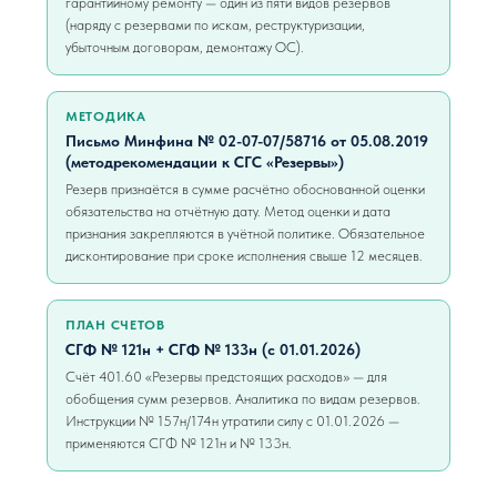
гарантийному ремонту — один из пяти видов резервов
(наряду с резервами по искам, реструктуризации,
убыточным договорам, демонтажу ОС).
МЕТОДИКА
Письмо Минфина № 02-07-07/58716 от 05.08.2019
(методрекомендации к СГС «Резервы»)
Резерв признаётся в сумме расчётно обоснованной оценки
обязательства на отчётную дату. Метод оценки и дата
признания закрепляются в учётной политике. Обязательное
дисконтирование при сроке исполнения свыше 12 месяцев.
ПЛАН СЧЕТОВ
СГФ № 121н + СГФ № 133н (с 01.01.2026)
Счёт 401.60 «Резервы предстоящих расходов» — для
обобщения сумм резервов. Аналитика по видам резервов.
Инструкции № 157н/174н утратили силу с 01.01.2026 —
применяются СГФ № 121н и № 133н.