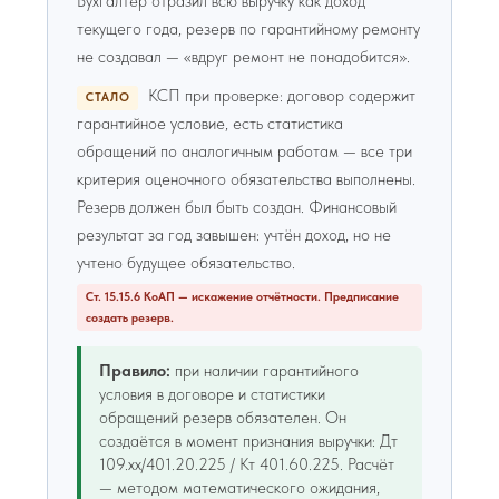
Бухгалтер отразил всю выручку как доход
текущего года, резерв по гарантийному ремонту
не создавал — «вдруг ремонт не понадобится».
КСП при проверке: договор содержит
СТАЛО
гарантийное условие, есть статистика
обращений по аналогичным работам — все три
критерия оценочного обязательства выполнены.
Резерв должен был быть создан. Финансовый
результат за год завышен: учтён доход, но не
учтено будущее обязательство.
Ст. 15.15.6 КоАП — искажение отчётности. Предписание
создать резерв.
Правило:
при наличии гарантийного
условия в договоре и статистики
обращений резерв обязателен. Он
создаётся в момент признания выручки: Дт
109.хх/401.20.225 / Кт 401.60.225. Расчёт
— методом математического ожидания,