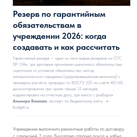
Резерв по гарантийным
обязательствам в
учреждении 2026: когда
создавать и как рассчитать
Гарантийный резерв — один из пяти видов резервов по СГС
№ 124н; три критерия признания оценочного обязательства;
оценочное vs условное обязательство; метод
математического ожидания (средневзвешенная величина) с
примером расчёта; проводки по КОСГУ 225 на счёте 401.60;
дисконтирование при сроке свыше 12 месяцев;
корректировка на отчётную дату; три кейса с разбором
Альмира Базеева
, эксперт по бюджетному учёту · e-
budget.ru
Учреждение выполнило ремонтные работы по договору
с гарантией 2 года. Бухгалтер отразил доход и забыл