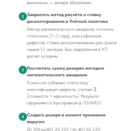
выполнены → резерв обязателен.
Закрепить метод расчёта и ставку
2
дисконтирования в Учётной политике
Метод математического ожидания, источник
статистики (1–3 года), классификация
дефектов, ставка дисконтирования для сроков
свыше 12 месяцев. Без закрепления в УП
расчёт оспорим.
Рассчитать сумму резерва методом
3
математического ожидания
Комиссия собирает статистику,
классифицирует дефекты, считает Σ
(стоимость × вероятность). Результат
оформляется Бухсправкой ф. 0504833.
Создать резерв в момент признания
4
выручки
Дт 109.хх/401.20.225 / Кт 401.60.225.