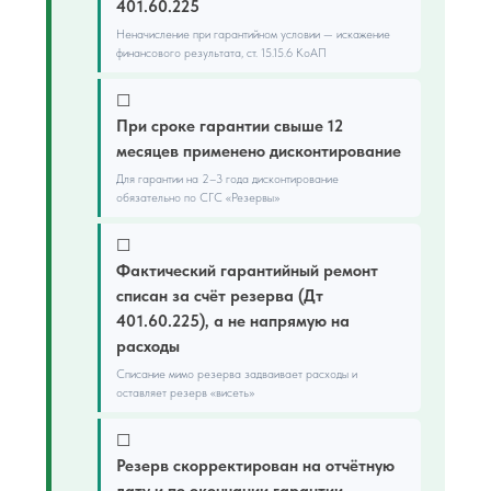
401.60.225
Неначисление при гарантийном условии — искажение
финансового результата, ст. 15.15.6 КоАП
☐
При сроке гарантии свыше 12
месяцев применено дисконтирование
Для гарантии на 2–3 года дисконтирование
обязательно по СГС «Резервы»
☐
Фактический гарантийный ремонт
списан за счёт резерва (Дт
401.60.225), а не напрямую на
расходы
Списание мимо резерва задваивает расходы и
оставляет резерв «висеть»
☐
Резерв скорректирован на отчётную