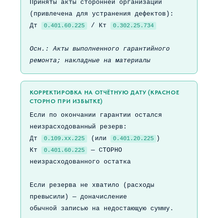
Приняты акты сторонней организации
(привлечена для устранения дефектов):
Дт
/ Кт
0.401.60.225
0.302.25.734
Осн.: Акты выполненного гарантийного
ремонта; накладные на материалы
КОРРЕКТИРОВКА НА ОТЧЁТНУЮ ДАТУ (КРАСНОЕ
СТОРНО ПРИ ИЗБЫТКЕ)
Если по окончании гарантии остался
неизрасходованный резерв:
Дт
(или
)
0.109.хх.225
0.401.20.225
Кт
— СТОРНО
0.401.60.225
неизрасходованного остатка
Если резерва не хватило (расходы
превысили) — доначисление
обычной записью на недостающую сумму.