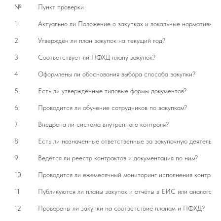
№
Пункт проверки
1
Актуально ли Положение о закупках и локальные нормативные
2
Утверждён ли план закупок на текущий год?
3
Соответствует ли ПФХД плану закупок?
4
Оформлены ли обоснования выбора способа закупки?
5
Есть ли утверждённые типовые формы документов?
6
Проводится ли обучение сотрудников по закупкам?
7
Внедрена ли система внутреннего контроля?
8
Есть ли назначенные ответственные за закупочную деятельнос
9
Ведётся ли реестр контрактов и документация по ним?
10
Проводится ли ежемесячный мониторинг исполнения контракт
11
Публикуются ли планы закупок и отчёты в ЕИС или аналогах?
12
Проверены ли закупки на соответствие планам и ПФХД?