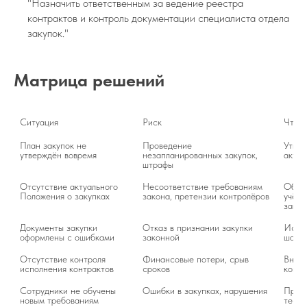
"Назначить ответственным за ведение реестра
контрактов и контроль документации специалиста отдела
закупок."
Матрица решений
Ситуация
Риск
Что с
План закупок не 
Проведение 
Утвер
утверждён вовремя
незапланированных закупок, 
актуа
штрафы
Отсутствие актуального 
Несоответствие требованиям 
Обнов
Положения о закупках
закона, претензии контролёров
учёто
закон
Документы закупки 
Отказ в признании закупки 
Испол
оформлены с ошибками
законной
шабло
Отсутствие контроля 
Финансовые потери, срыв 
Внедр
исполнения контрактов
сроков
контр
Сотрудники не обучены 
Ошибки в закупках, нарушения
Прове
новым требованиям
тести