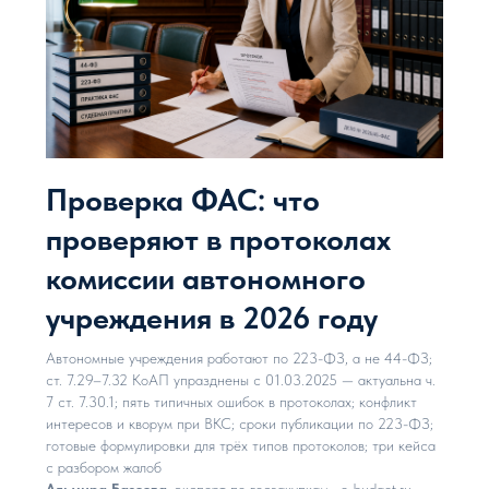
Проверка ФАС: что
проверяют в протоколах
комиссии автономного
учреждения в 2026 году
Автономные учреждения работают по 223-ФЗ, а не 44-ФЗ;
ст. 7.29–7.32 КоАП упразднены с 01.03.2025 — актуальна ч.
7 ст. 7.30.1; пять типичных ошибок в протоколах; конфликт
интересов и кворум при ВКС; сроки публикации по 223-ФЗ;
готовые формулировки для трёх типов протоколов; три кейса
с разбором жалоб