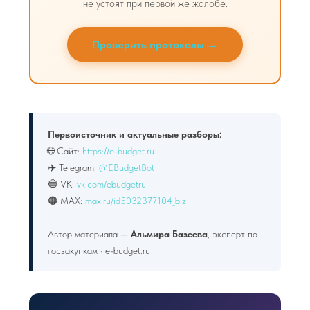
не устоят при первой же жалобе.
Проверить протоколы →
Первоисточник и актуальные разборы:
🌐 Сайт:
https://e-budget.ru
✈️ Telegram:
@EBudgetBot
🔵 VK:
vk.com/ebudgetru
🟠 MAX:
max.ru/id5032377104_biz
Автор материала —
Альмира Базеева
, эксперт по
госзакупкам · e-budget.ru