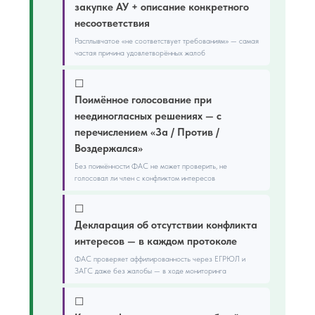
закупке АУ + описание конкретного
несоответствия
Расплывчатое «не соответствует требованиям» — самая
частая причина удовлетворённых жалоб
☐
Поимённое голосование при
неединогласных решениях — с
перечислением «За / Против /
Воздержался»
Без поимённости ФАС не может проверить, не
голосовал ли член с конфликтом интересов
☐
Декларация об отсутствии конфликта
интересов — в каждом протоколе
ФАС проверяет аффилированность через ЕГРЮЛ и
ЗАГС даже без жалобы — в ходе мониторинга
☐