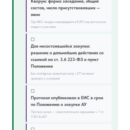
Кворум: форма заседания, общий
состав, число присутствовавших —
явно
При ВКС кворум подтверждается КЭП под протоколом
каждого участника
☐
Для несостоявшейся закупки:
решение о дальнейших действиях со
ссылкой на ст. 3.6 223-ФЗ и пункт
Положения
Без этой фразы прямой договор с ЕП не имеет
правового основания
☐
Протокол опубликован в ЕИС в срок
по Положению о закупке АУ
Пропуск срока — самостоятельное нарушение ч. 7 ст.
7.30.1 КоАП
☐