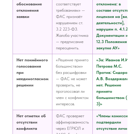
обоснование
соответствует
отклонена: в
отклонения
требованиям» —
составе отсутствуе
заявки
ФАС признаёт
лицензия на [вид
нарушением ст.
деятельности],
3.2 223-ФЗ.
нарушен п. 4.1.2
Жалоба участника
Документации и п.
— предписание
12.3 Положения о
переоценить.
закупке АУ»
Нет поимённого
«Решение принято
«За: Иванов И.И.,
голосования
большинством»
Петрова М.С.
при
без расшифровки
Против: Сидоров
неединогласном
— ФАС не может
А.В. Воздержался:
решении
проверить, не
нет. Решение
проголосовал ли
принято
член с конфликтом
большинством (2 и
интересов.
3)»
Нет отметки об
ФАС проверяет
«Члены комиссии
отсутствии
аффилированность
подтвердили
конфликта
через ЕГРЮЛ и
отсутствие личной