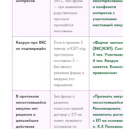
интересов
ЗАГС. Без фразы
заинтересованност
— при выявлении
и конфликта
родственника
интересов с
протокол
участниками
признаётся
настоящей закупки
ничтожным.
Кворум при ВКС
Если в приказе 5
«Форма: заочно
не подтверждён
членов, а КЭП под
(ВКС/КЭП). Состав:
протоколом
5 чел. Участвовали
поставили 3 —
4 чел. Кворум
без явного
имеется. Комиссия
указания формы и
правомочна»
кворума это
нарушение.
В протоколе
Без фразы о
«Признать закупку
несостоявшейся
решении
несостоявшейся.
закупки нет
комиссии прямой
Рекомендовать
решения о
договор с ЕП не
заключить договор
дальнейших
имеет правового
с ЕП на основании
действиях
основания по
п. Х.Х Положения 