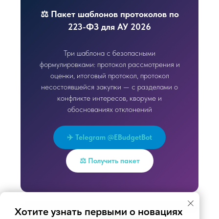
⚖️ Пакет шаблонов протоколов по
223-ФЗ для АУ 2026
Три шаблона с безопасными
формулировками: протокол рассмотрения и
оценки, итоговый протокол, протокол
несостоявшейся закупки — с разделами о
конфликте интересов, кворуме и
обоснованиях отклонений
✈️ Telegram @EBudgetBot
⚖️ Получить пакет
Хотите узнать первыми о новациях