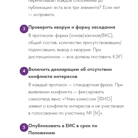
перечитывает каждое отклонение до
публикации: есть все три элемента? Если нет
— исправить.
Проверить кворум и форму заседания
3
В протоколе: форма (очная/заочная/ВКС),
общий состав, количество присутствовавших/
подписавших, вывод о кворуме. При
дистанционном — все должны поставить КЭП.
Включить декларацию об отсутствии
4
конфликта интересов
В каждый протокол — стандартная фраза. При
выявлении конфликта — фиксировать
самоотвод явно: «Член комиссии [ФИО]
заявил о конфликте интересов и не участвовал
в голосовании по участнику № [N]».
Опубликовать в ЕИС в срок по
5
Положению