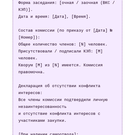
Форма заседания: [очная / заочная (ВКС / 
КЭП)].

Дата и время: [Дата], [Время].

Состав комиссии (по приказу от [Дата] № 
[Номер]):

Общее количество членов: [N] человек.

Присутствовали / подписали КЭП: [M] 
человек.

Кворум [M] из [N] имеется. Комиссия 
правомочна.

Декларация об отсутствии конфликта 
интересов:

Все члены комиссии подтвердили личную 
незаинтересованность

и отсутствие конфликта интересов с 
участниками закупки.

[При наличии самоотвода]:
