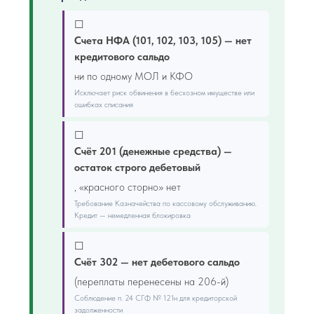
☐
Счета НФА (101, 102, 103, 105) — нет
кредитового сальдо
ни по одному МОЛ и КФО
Исключает риск обвинения в бесхозном имуществе или
ошибках списания
☐
Счёт 201 (денежные средства) —
остаток строго дебетовый
, «красного сторно» нет
Требование Казначейства по кассовому обслуживанию.
Кредит — немедленная блокировка
☐
Счёт 302 — нет дебетового сальдо
(переплаты перенесены на 206-й)
Соблюдение п. 24 СГФ № 121н для кредиторской
задолженности