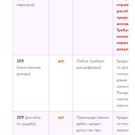
периодов)
отражен
расчётов
предсто
доходам.
Требует
анализа
первичн
документ
205
Любое (требует
Кредит —
А/П
(начисленные
расшифровки)
по доходу
доходы)
«минус» п
ранее
начисленн
Раскрывае
пояснител
записке
209
(расчёты
Преимущественно
Кредитов
А/П
по ущербу)
дебет; кредит
остаток т
допустим при
анализа: 