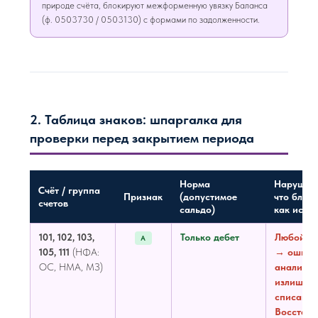
природе счёта, блокируют межформенную увязку Баланса
(ф. 0503730 / 0503130) с формами по задолженности.
2. Таблица знаков: шпаргалка для
проверки перед закрытием периода
Норма
Нарушен
Счёт / группа
Признак
(допустимое
что блоки
счетов
сальдо)
как испр
101, 102, 103,
Только дебет
Любой кр
А
105, 111
(НФА:
→ ошибк
ОС, НМА, МЗ)
аналитик
излишне
списание
Восстано