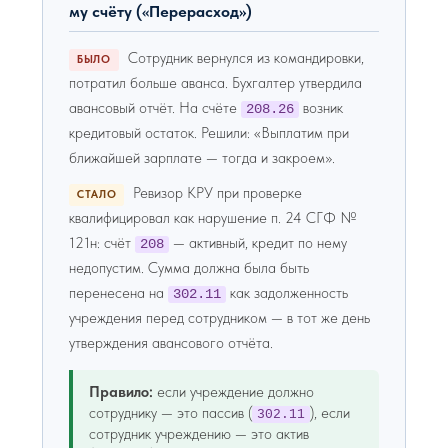
му счёту («Перерасход»)
Сотрудник вернулся из командировки,
БЫЛО
потратил больше аванса. Бухгалтер утвердила
авансовый отчёт. На счёте
возник
208.26
кредитовый остаток. Решили: «Выплатим при
ближайшей зарплате — тогда и закроем».
Ревизор КРУ при проверке
СТАЛО
квалифицировал как нарушение п. 24 СГФ №
121н: счёт
— активный, кредит по нему
208
недопустим. Сумма должна была быть
перенесена на
как задолженность
302.11
учреждения перед сотрудником — в тот же день
утверждения авансового отчёта.
Правило:
если учреждение должно
сотруднику — это пассив (
), если
302.11
сотрудник учреждению — это актив