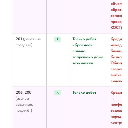
объект
обратно
записью,
проверит
КОСГУ и
201
(денежные
Только дебет.
Кредит 
А
средства)
«Красное»
немедле
сальдо
блокиров
запрещено даже
Казначей
технически
Обязател
сверка с
выпиской
лицевому
206, 208
Только дебет
Кредит п
А
(авансы
→
выданные,
неоформ
подотчёт)
задолжен
перед
контраге