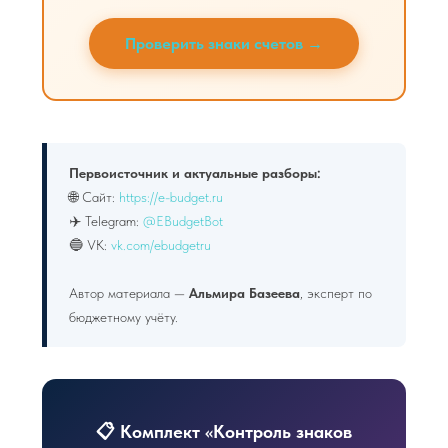
Проверить знаки счетов →
Первоисточник и актуальные разборы:
🌐 Сайт:
https://e-budget.ru
✈️ Telegram:
@EBudgetBot
🔵 VK:
vk.com/ebudgetru
Автор материала —
Альмира Базеева
, эксперт по
бюджетному учёту.
📋 Комплект «Контроль знаков