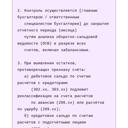
2. Контроль осуществляется [главным 
бухгалтером / ответственным

   специалистом бухгалтерии] до закрытия 
отчётного периода (месяца)

   путём анализа оборотно-сальдовой 
ведомости (ОСВ) в разрезе всех

   счетов, включая забалансовые.

3. При выявлении остатков, 
противоречащих признаку счёта:

   а) дебетовое сальдо по счетам 
расчётов с кредиторами

      (302.хх, 303.хх) подлежит 
реклассификации на счета расчётов

      по авансам (206.хх) или расчётов 
по ущербу (209.хх);

   б) кредитовое сальдо по счетам 
расчётов с подотчётными лицами
