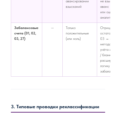
авансировании
не взыска
взысканий
аванс по 
или ошибк
аналитики
Забалансовые
—
Только
Отрицате
счета (01, 02,
положительные
остаток на
03, 27)
(или ноль)
03 → нар
методолог
учёта иму
/ бланков.
расширяе
логику п. 
забаланс
3. Типовые проводки реклассификации