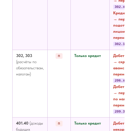
→ перено
302.хх
Кредит п
→ перер
подотчё
лицом →
перенос 
302.11
302, 303
Только кредит
Дебет по
П
(расчёты по
→ скрыт
обязательствам,
аванс →
налогам)
перенос 
206.хх
Дебет по
→ переп
по налог
перенос 
209.34
401.40
(доходы
Только кредит
Дебет →
П
будущих
некоррек