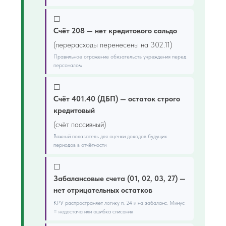
☐
Счёт 208 — нет кредитового сальдо
(перерасходы перенесены на 302.11)
Правильное отражение обязательств учреждения перед
персоналом
☐
Счёт 401.40 (ДБП) — остаток строго
кредитовый
(счёт пассивный)
Важный показатель для оценки доходов будущих
периодов в отчётности
☐
Забалансовые счета (01, 02, 03, 27) —
нет отрицательных остатков
КРУ распространяет логику п. 24 и на забаланс. Минус
= недостача или ошибка списания