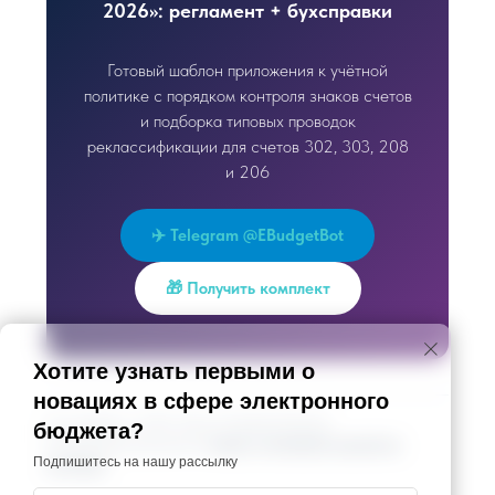
2026»: регламент + бухсправки
Готовый шаблон приложения к учётной
политике с порядком контроля знаков счетов
и подборка типовых проводок
реклассификации для счетов 302, 303, 208
и 206
✈️ Telegram @EBudgetBot
🎁 Получить комплект
Хотите узнать первыми о
новациях в сфере электронного
© e-budget.ru, 2026. Автор: Альмира Базеева.
бюджета?
Копирование допускается
только с активной ссылкой на
Подпишитесь на нашу рассылку
источник
.