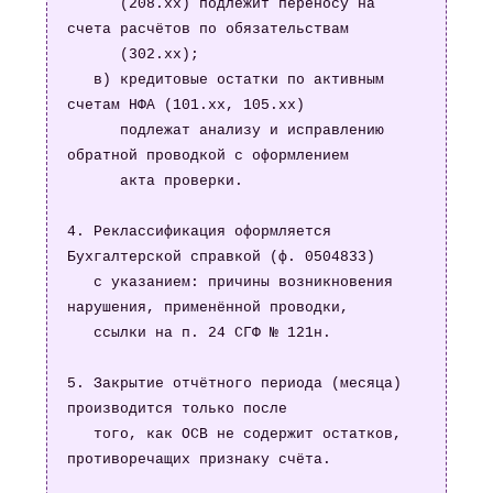
      (208.хх) подлежит переносу на 
счета расчётов по обязательствам

      (302.хх);

   в) кредитовые остатки по активным 
счетам НФА (101.хх, 105.хх)

      подлежат анализу и исправлению 
обратной проводкой с оформлением

      акта проверки.

4. Реклассификация оформляется 
Бухгалтерской справкой (ф. 0504833)

   с указанием: причины возникновения 
нарушения, применённой проводки,

   ссылки на п. 24 СГФ № 121н.

5. Закрытие отчётного периода (месяца) 
производится только после

   того, как ОСВ не содержит остатков, 
противоречащих признаку счёта.
