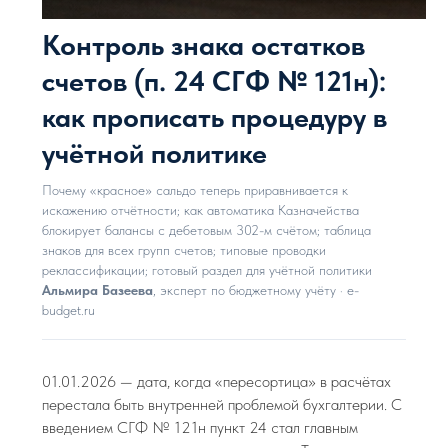
Контроль знака остатков
счетов (п. 24 СГФ № 121н):
как прописать процедуру в
учётной политике
Почему «красное» сальдо теперь приравнивается к
искажению отчётности; как автоматика Казначейства
блокирует балансы с дебетовым 302-м счётом; таблица
знаков для всех групп счетов; типовые проводки
реклассификации; готовый раздел для учётной политики
Альмира Базеева
, эксперт по бюджетному учёту · e-
budget.ru
01.01.2026 — дата, когда «пересортица» в расчётах
перестала быть внутренней проблемой бухгалтерии. С
введением СГФ № 121н пункт 24 стал главным