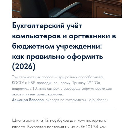
Бухгалтерский учёт
компьютеров и оргтехники в
бюджетном учреждении:
как правильно оформить
(2026)
Три стоимостных порога — три разных способа учёта,
КОСГУ и КВР, проводки по новому Приказу № 133н,
нацрежим в ТЗ, пять ошибок с разбором, формулировки для
актов и инвентарных карточек
Альмира Базеева
, эксперт по госзакупкам · e-budget.ru
Школа закупила 12 ноутбуков для компьютерного
класса. Бухгалтер поставил их на счёт 101.34 как