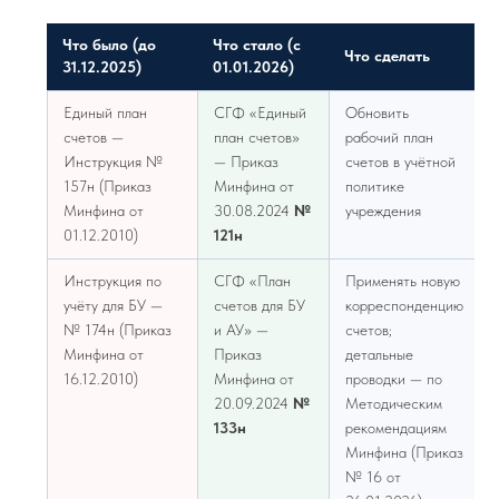
Что было (до
Что стало (с
Что сделать
31.12.2025)
01.01.2026)
Единый план
СГФ «Единый
Обновить
счетов —
план счетов»
рабочий план
Инструкция №
— Приказ
счетов в учётной
157н (Приказ
Минфина от
политике
Минфина от
30.08.2024
№
учреждения
01.12.2010)
121н
Инструкция по
СГФ «План
Применять новую
учёту для БУ —
счетов для БУ
корреспонденцию
№ 174н (Приказ
и АУ» —
счетов;
Минфина от
Приказ
детальные
16.12.2010)
Минфина от
проводки — по
20.09.2024
№
Методическим
133н
рекомендациям
Минфина (Приказ
№ 16 от