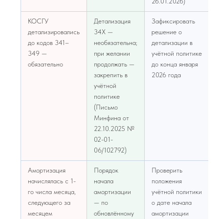
26.01.2026)
КОСГУ
Детализация
Зафиксировать
детализировались
34Х —
решение о
до кодов 341–
необязательна;
детализации в
349 —
при желании
учётной политике
обязательно
продолжать —
до конца января
закрепить в
2026 года
учётной
политике
(Письмо
Минфина от
22.10.2025 №
02-01-
06/102792)
Амортизация
Порядок
Проверить
начислялась с 1-
начала
положения
го числа месяца,
амортизации
учётной политики
следующего за
— по
о дате начала
месяцем
обновлённому
амортизации