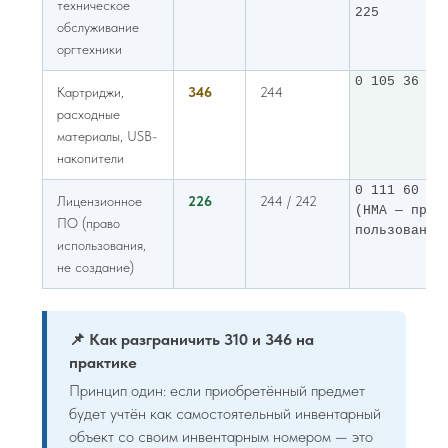
техническое
225
обслуживание
оргтехники
0 105 36 00
Картриджи,
346
244
расходные
материалы, USB-
накопители
0 111 60 00
Лицензионное
226
244 / 242
(НМА — прав
ПО (право
пользования
использования,
не создание)
📌 Как разграничить 310 и 346 на
практике
Принцип один: если приобретённый предмет
будет учтён как самостоятельный инвентарный
объект со своим инвентарным номером — это