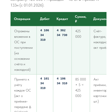
133н (с 01.01.2026).
Сумма,
Операция
Дебет
Кредит
Документ
₽
4 106
4 302
Отражены
425
Счёт-
34
34 730
вложения в
000
фактура,
310
ОС при
накладная,
поступлении
акт приёмки
(на
основании
счёта и
накладной)
4 101
4 106
Принято к
85 000
Акт
34
34 310
учёту
× 5 =
приёмки,
310
каждое ОС
425
инвентарны
(акт о
000
карточки (5
приёмке-
шт.)
передаче ф.