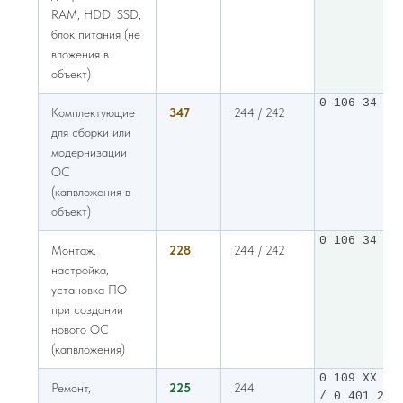
RAM, HDD, SSD,
блок питания (не
вложения в
объект)
0 106 34 00
Комплектующие
347
244 / 242
для сборки или
модернизации
ОС
(капвложения в
объект)
0 106 34 00
Монтаж,
228
244 / 242
настройка,
установка ПО
при создании
нового ОС
(капвложения)
0 109 XX 22
Ремонт,
225
244
/ 0 401 20