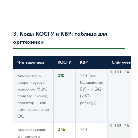
3. Коды КОСГУ и КВР: таблица для
оргтехники
Что закупаем
КОСГУ
КВР
Счёт учёта
0 101 34 00
Компьютер в
310
244 (для
сборе, ноутбук,
большинства
моноблок, МФУ,
БУ) или 242
принтер, сканер,
(ИКТ-
проектор — как
расходы)
самостоятельные
ОС
0 105 36 00
Комплектующие
346
244
для ремонта: