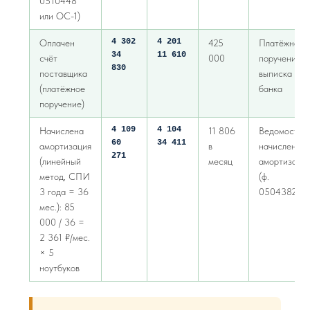
0510448
или ОС-1)
4 302
4 201
Оплачен
425
Платёжное
34
11 610
счёт
000
поручение,
830
поставщика
выписка
(платёжное
банка
поручение)
4 109
4 104
Начислена
11 806
Ведомость
60
34 411
амортизация
в
начисления
271
(линейный
месяц
амортизаци
метод, СПИ
(ф.
3 года = 36
0504382)
мес.): 85
000 / 36 =
2 361 ₽/мес.
× 5
ноутбуков