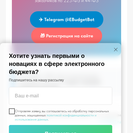
заказчиков по 223-ФЗ и 44-ФЗ
✈️ Telegram @EBudgetBot
🎁 Регистрация на сайте
Хотите узнать первыми о
новациях в сфере электронного
бюджета?
© e-budget.ru, 2026. Автор: Альмира Базеева.
Подпишитесь на нашу рассылку
Копирование допускается
только с активной
ссылкой на источник
.
Ваш e-mail
Отправляя заявку, вы соглашаетесь на обработку персональных
— Альмира Базеева, эксперт по госзакупкам
данных, защищенных
политикой конфиденциальности и
использования данных
.
e-budget.ru