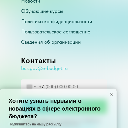
Новости
Обучающие курсы
Политика конфиденциальности
Пользовательское соглашение
Сведения об организации
Контакты
bus.gov@e-budget.ru
+7
Хотите узнать первыми о
Позвоните мне
новациях в сфере электронного
бюджета?
Отправляя заявку, вы соглашаетесь на обработку
Подпишитесь на нашу рассылку
персональных данных, защищенных
политикой